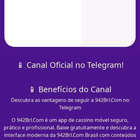
📱 Canal Oficial no Telegram!
📱 Benefícios do Canal
Descubra as vantagens de seguir a 942Brl.Com no
Telegram
O 942Brl.Com é um app de cassino móvel seguro,
prático e profissional. Baixe gratuitamente e descubra a
interface moderna da 942Brl.Com Brasil com conteúdos