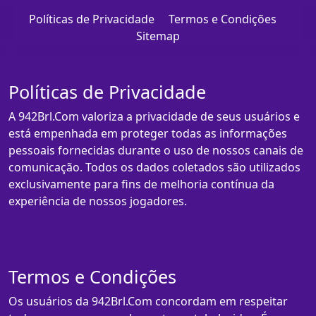
Políticas de Privacidade
Termos e Condições
Sitemap
Políticas de Privacidade
A 942Brl.Com valoriza a privacidade de seus usuários e
está empenhada em proteger todas as informações
pessoais fornecidas durante o uso de nossos canais de
comunicação. Todos os dados coletados são utilizados
exclusivamente para fins de melhoria contínua da
experiência de nossos jogadores.
Termos e Condições
Os usuários da 942Brl.Com concordam em respeitar