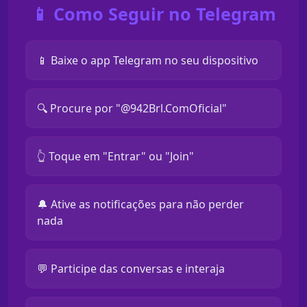
📱 Como Seguir no Telegram
📱 Baixe o app Telegram no seu dispositivo
🔍 Procure por "@942Brl.ComOficial"
👆 Toque em "Entrar" ou "Join"
🔔 Ative as notificações para não perder
nada
💬 Participe das conversas e interaja