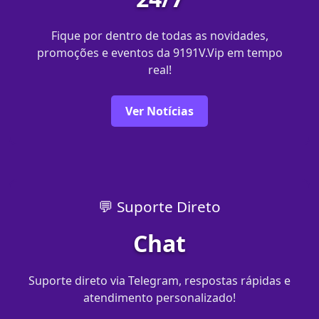
Fique por dentro de todas as novidades,
promoções e eventos da 9191V.Vip em tempo
real!
Ver Notícias
💬 Suporte Direto
Chat
Suporte direto via Telegram, respostas rápidas e
atendimento personalizado!