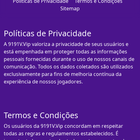
Políticas de Privacidade
Termos e Condições
Sitemap
Políticas de Privacidade
A 9191V.Vip valoriza a privacidade de seus usuários e
está empenhada em proteger todas as informações
pessoais fornecidas durante o uso de nossos canais de
comunicação. Todos os dados coletados são utilizados
exclusivamente para fins de melhoria contínua da
experiência de nossos jogadores.
Termos e Condições
Os usuários da 9191V.Vip concordam em respeitar
todas as regras e regulamentos estabelecidos. É