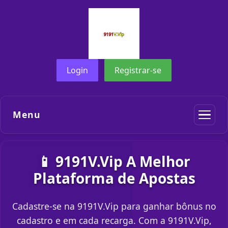
Login
Registrar-se
Menu
📱 9191V.Vip A Melhor
Plataforma de Apostas
Cadastre-se na 9191V.Vip para ganhar bônus no
cadastro e em cada recarga. Com a 9191V.Vip,