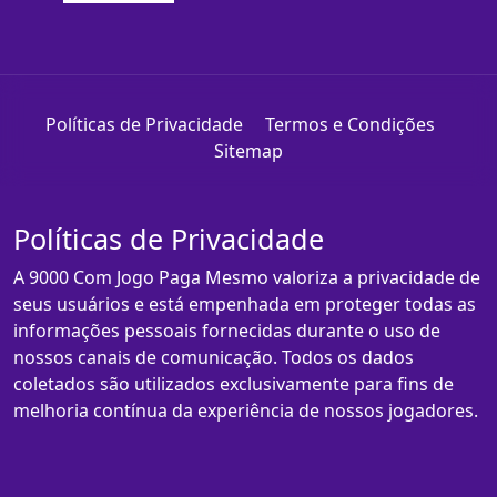
Políticas de Privacidade
Termos e Condições
Sitemap
Políticas de Privacidade
A 9000 Com Jogo Paga Mesmo valoriza a privacidade de
seus usuários e está empenhada em proteger todas as
informações pessoais fornecidas durante o uso de
nossos canais de comunicação. Todos os dados
coletados são utilizados exclusivamente para fins de
melhoria contínua da experiência de nossos jogadores.