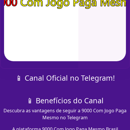
📱 Canal Oficial no Telegram!
📱 Benefícios do Canal
Descubra as vantagens de seguir a 9000 Com Jogo Paga
Mesmo no Telegram
A plataforma 9000 Com Jogo Paga Mesmo Brasil