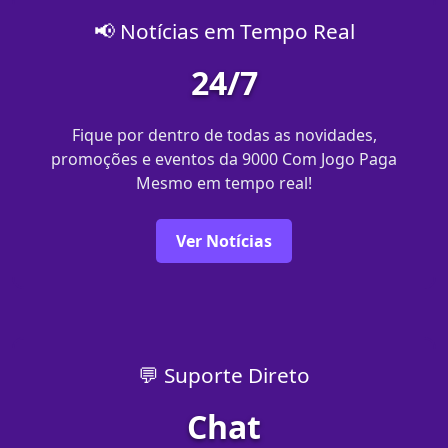
📢 Notícias em Tempo Real
24/7
Fique por dentro de todas as novidades,
promoções e eventos da 9000 Com Jogo Paga
Mesmo em tempo real!
Ver Notícias
💬 Suporte Direto
Chat