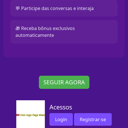
💬 Participe das conversas e interaja
🎁 Receba bônus exclusivos
automaticamente
SEGUIR AGORA
Acessos
Login
Registrar-se