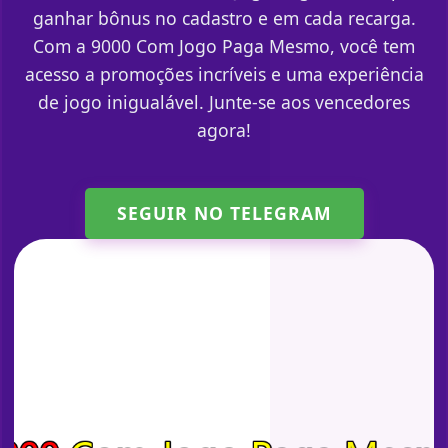
ganhar bônus no cadastro e em cada recarga.
Com a 9000 Com Jogo Paga Mesmo, você tem
acesso a promoções incríveis e uma experiência
de jogo inigualável. Junte-se aos vencedores
agora!
SEGUIR NO TELEGRAM