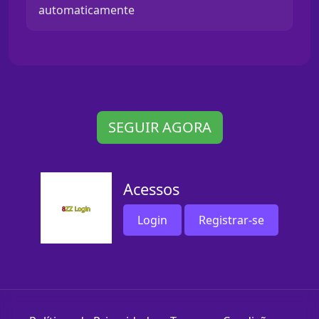
automaticamente
SEGUIR AGORA
Acessos
Login
Registrar-se