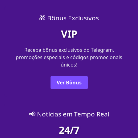
🎁 Bônus Exclusivos
VIP
Receba bônus exclusivos do Telegram,
promoções especiais e códigos promocionais
únicos!
Ver Bônus
📢 Notícias em Tempo Real
24/7