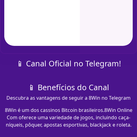
📱 Canal Oficial no Telegram!
📱 Benefícios do Canal
Descubra as vantagens de seguir a 8Win no Telegram
8Win é um dos cassinos Bitcoin brasileiros.8Win Online
Com oferece uma variedade de jogos, incluindo caça-
níqueis, pôquer, apostas esportivas, blackjack e roleta.