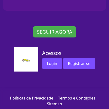
SEGUIR AGORA
Acessos
Login
Registrar-se
Políticas de Privacidade
Termos e Condições
Sitemap