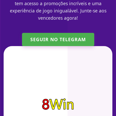
tem acesso a promoções incríveis e uma
experiência de jogo inigualável. Junte-se aos
vencedores agora!
SEGUIR NO TELEGRAM