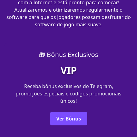
com a Internet e está pronto para começar!
Atualizaremos e otimizaremos regularmente o
software para que os jogadores possam desfrutar do
software de jogo mais suave.
🎁 Bônus Exclusivos
VIP
Receba bônus exclusivos do Telegram,
promoções especiais e códigos promocionais
únicos!
Ver Bônus