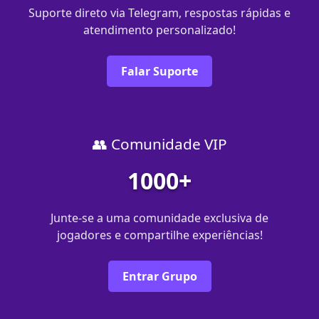
Suporte direto via Telegram, respostas rápidas e
atendimento personalizado!
Falar Suporte
👥 Comunidade VIP
1000+
Junte-se a uma comunidade exclusiva de
jogadores e compartilhe experiências!
Entrar Grupo