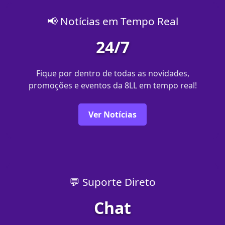
📢 Notícias em Tempo Real
24/7
Fique por dentro de todas as novidades,
promoções e eventos da 8LL em tempo real!
Ver Notícias
💬 Suporte Direto
Chat