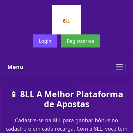
Login
Registrar-se
Menu
📱 8LL A Melhor Plataforma
de Apostas
Cadastre-se na 8LL para ganhar bônus no
cadastro e em cada recarga. Com a 8LL, você tem