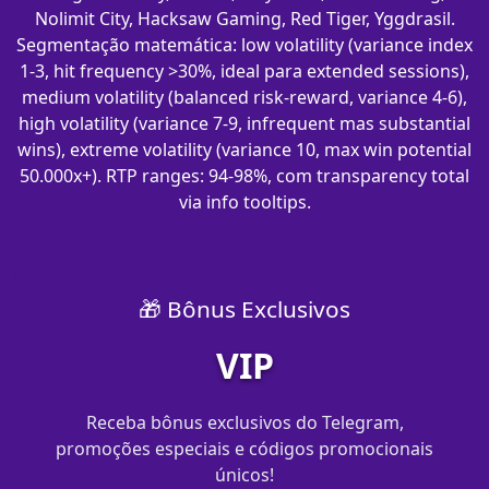
Nolimit City, Hacksaw Gaming, Red Tiger, Yggdrasil.
Segmentação matemática: low volatility (variance index
1-3, hit frequency >30%, ideal para extended sessions),
medium volatility (balanced risk-reward, variance 4-6),
high volatility (variance 7-9, infrequent mas substantial
wins), extreme volatility (variance 10, max win potential
50.000x+). RTP ranges: 94-98%, com transparency total
via info tooltips.
🎁 Bônus Exclusivos
VIP
Receba bônus exclusivos do Telegram,
promoções especiais e códigos promocionais
únicos!