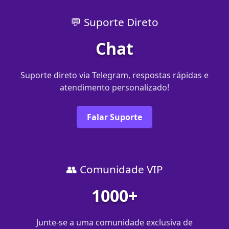
💬 Suporte Direto
Chat
Suporte direto via Telegram, respostas rápidas e
atendimento personalizado!
Falar Suporte
👥 Comunidade VIP
1000+
Junte-se a uma comunidade exclusiva de