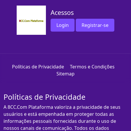
Acessos
Login
Registrar-se
Políticas de Privacidade
Termos e Condições
Sitemap
Políticas de Privacidade
A 8CC.Com Plataforma valoriza a privacidade de seus
usuários e está empenhada em proteger todas as
informações pessoais fornecidas durante o uso de
nossos canais de comunicação. Todos os dados