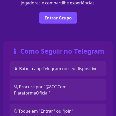
jogadores e compartilhe experiências!
Entrar Grupo
📱 Como Seguir no Telegram
📱 Baixe o app Telegram no seu dispositivo
🔍 Procure por "@8CC.Com
PlataformaOficial"
👆 Toque em "Entrar" ou "Join"