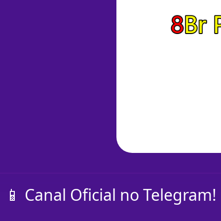
📱 Canal Oficial no Telegram!