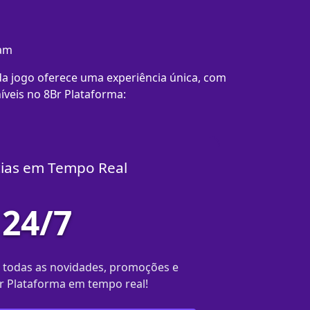
ram
da jogo oferece uma experiência única, com
níveis no 8Br Plataforma:
cias em Tempo Real
24/7
e todas as novidades, promoções e
r Plataforma em tempo real!