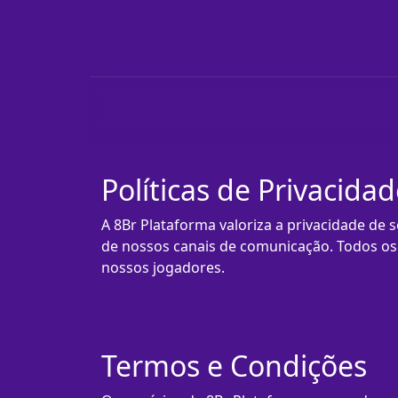
Políticas de Privacida
A 8Br Plataforma valoriza a privacidade de
de nossos canais de comunicação. Todos os 
nossos jogadores.
Termos e Condições