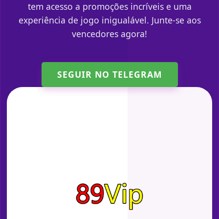
tem acesso a promoções incríveis e uma
experiência de jogo inigualável. Junte-se aos
vencedores agora!
SEGUIR NO TELEGRAM