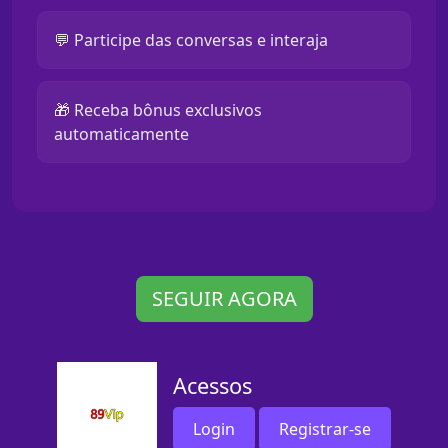
💬 Participe das conversas e interaja
🎁 Receba bônus exclusivos
automaticamente
SEGUIR AGORA
Acessos
Login
Registrar-se