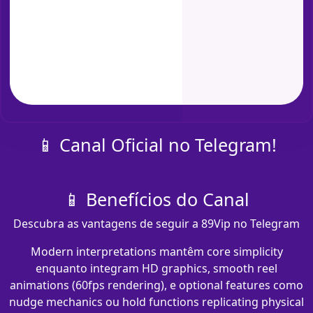
📱 Canal Oficial no Telegram!
📱 Benefícios do Canal
Descubra as vantagens de seguir a 89Vip no Telegram
Modern interpretations mantêm core simplicity
enquanto integram HD graphics, smooth reel
animations (60fps rendering), e optional features como
nudge mechanics ou hold functions replicating physical