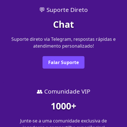
💬 Suporte Direto
Chat
Suporte direto via Telegram, respostas rápidas e
atendimento personalizado!
Falar Suporte
👥 Comunidade VIP
1000+
Junte-se a uma comunidade exclusiva de