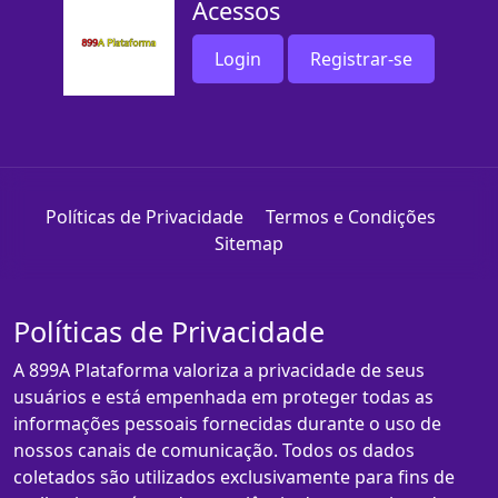
Acessos
Login
Registrar-se
Políticas de Privacidade
Termos e Condições
Sitemap
Políticas de Privacidade
A 899A Plataforma valoriza a privacidade de seus
usuários e está empenhada em proteger todas as
informações pessoais fornecidas durante o uso de
nossos canais de comunicação. Todos os dados
coletados são utilizados exclusivamente para fins de