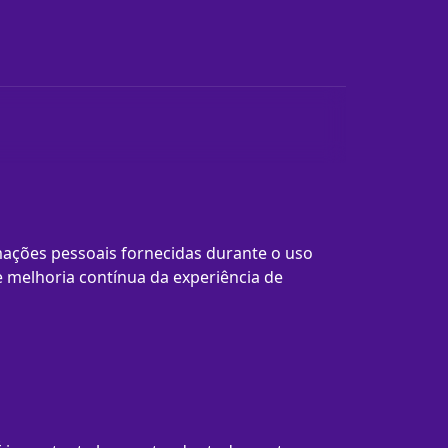
mações pessoais fornecidas durante o uso
e melhoria contínua da experiência de