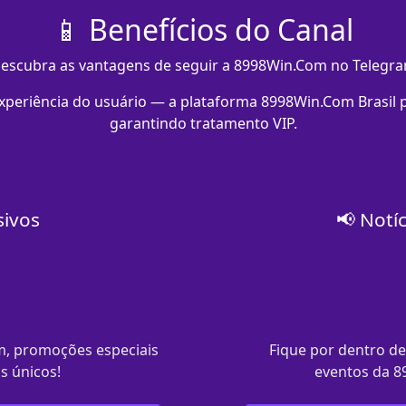
📱 Benefícios do Canal
escubra as vantagens de seguir a 8998Win.Com no Telegr
periência do usuário — a plataforma 8998Win.Com Brasil p
garantindo tratamento VIP.
sivos
📢 Notí
m, promoções especiais
Fique por dentro d
s únicos!
eventos da 8