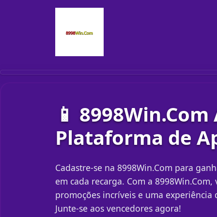
📱 8998Win.Com 
Plataforma de A
Cadastre-se na 8998Win.Com para ganh
em cada recarga. Com a 8998Win.Com, 
promoções incríveis e uma experiência d
Junte-se aos vencedores agora!