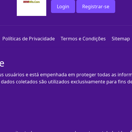
Login
Registrar-se
Políticas de Privacidade
Termos e Condições
Sitemap
de
eus usuários e está empenhada em proteger todas as infor
dados coletados são utilizados exclusivamente para fins d