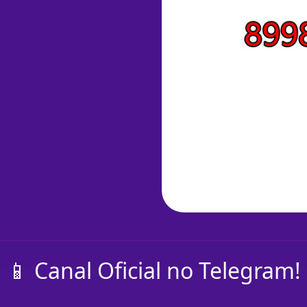
📱 Canal Oficial no Telegram!