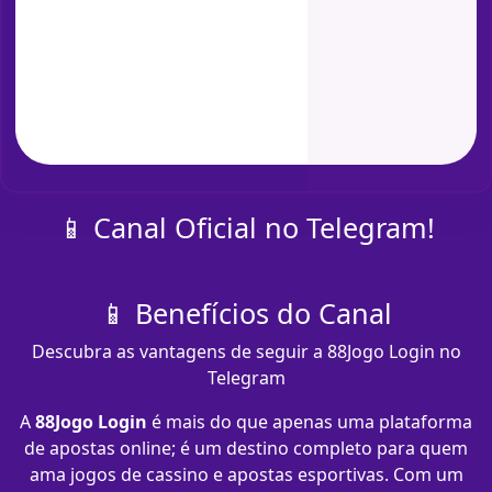
📱 Canal Oficial no Telegram!
📱 Benefícios do Canal
Descubra as vantagens de seguir a 88Jogo Login no
Telegram
A
88Jogo Login
é mais do que apenas uma plataforma
de apostas online; é um destino completo para quem
ama jogos de cassino e apostas esportivas. Com um