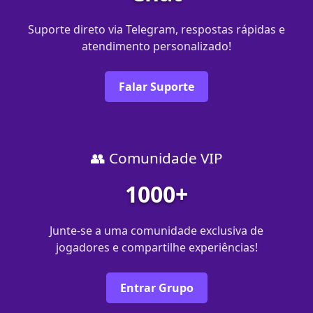
Suporte direto via Telegram, respostas rápidas e
atendimento personalizado!
Falar Suporte
👥 Comunidade VIP
1000+
Junte-se a uma comunidade exclusiva de
jogadores e compartilhe experiências!
Entrar Grupo