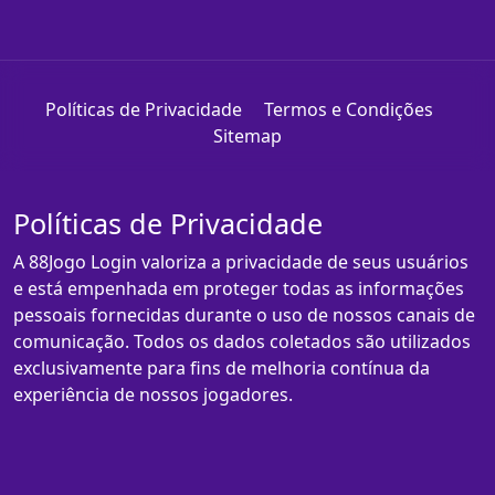
Políticas de Privacidade
Termos e Condições
Sitemap
Políticas de Privacidade
A 88Jogo Login valoriza a privacidade de seus usuários
e está empenhada em proteger todas as informações
pessoais fornecidas durante o uso de nossos canais de
comunicação. Todos os dados coletados são utilizados
exclusivamente para fins de melhoria contínua da
experiência de nossos jogadores.