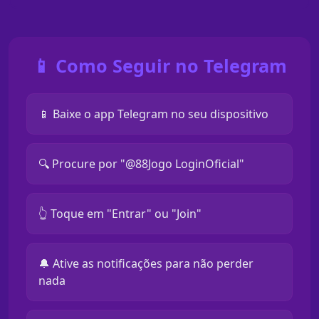
📱 Como Seguir no Telegram
📱 Baixe o app Telegram no seu dispositivo
🔍 Procure por "@88Jogo LoginOficial"
👆 Toque em "Entrar" ou "Join"
🔔 Ative as notificações para não perder
nada