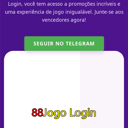
Login, você tem acesso a promoções incríveis e
uma experiência de jogo inigualável. Junte-se aos
vencedores agora!
SEGUIR NO TELEGRAM