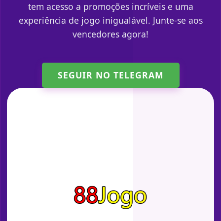
tem acesso a promoções incríveis e uma
experiência de jogo inigualável. Junte-se aos
vencedores agora!
SEGUIR NO TELEGRAM