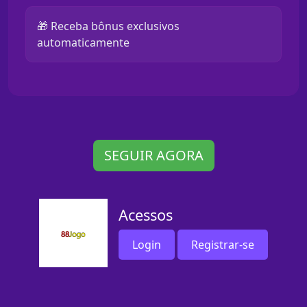
🎁 Receba bônus exclusivos
automaticamente
SEGUIR AGORA
Acessos
Login
Registrar-se