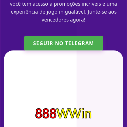
você tem acesso a promoções incríveis e uma
experiência de jogo inigualável. Junte-se aos
vencedores agora!
SEGUIR NO TELEGRAM