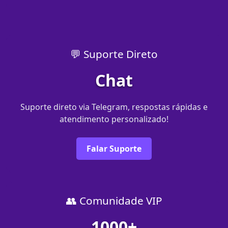
💬 Suporte Direto
Chat
Suporte direto via Telegram, respostas rápidas e
atendimento personalizado!
Falar Suporte
👥 Comunidade VIP
1000+