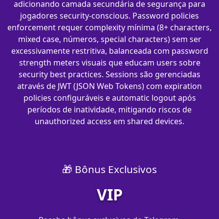
adicionando camada secundária de segurança para
jogadores security-conscious. Password policies
enforcement requer complexity mínima (8+ characters,
mixed case, números, special characters) sem ser
excessivamente restritiva, balanceada com password
strength meters visuais que educam users sobre
security best practices. Sessions são gerenciadas
através de JWT (JSON Web Tokens) com expiration
policies configuráveis e automatic logout após
períodos de inatividade, mitigando riscos de
unauthorized access em shared devices.
🎁 Bônus Exclusivos
VIP