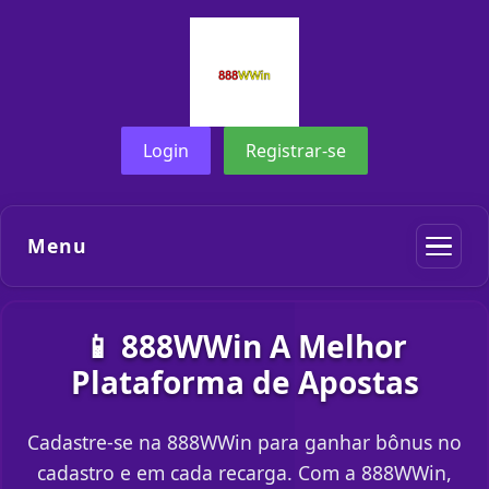
Login
Registrar-se
Menu
📱 888WWin A Melhor
Plataforma de Apostas
Cadastre-se na 888WWin para ganhar bônus no
cadastro e em cada recarga. Com a 888WWin,