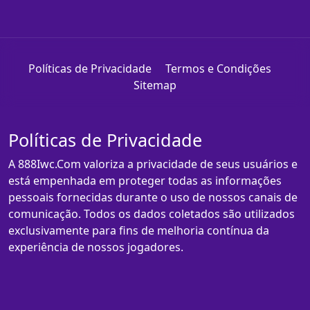
Políticas de Privacidade
Termos e Condições
Sitemap
Políticas de Privacidade
A 888Iwc.Com valoriza a privacidade de seus usuários e
está empenhada em proteger todas as informações
pessoais fornecidas durante o uso de nossos canais de
comunicação. Todos os dados coletados são utilizados
exclusivamente para fins de melhoria contínua da
experiência de nossos jogadores.