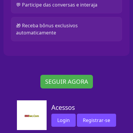
💬 Participe das conversas e interaja
🎁 Receba bônus exclusivos
automaticamente
SEGUIR AGORA
Acessos
Login
Registrar-se