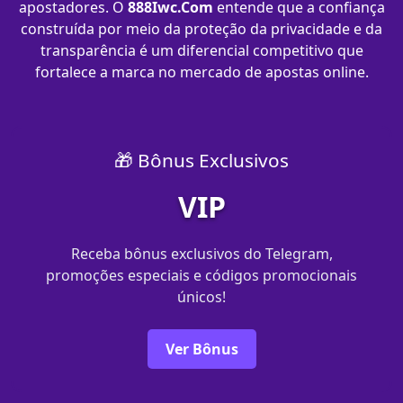
apostadores. O
888Iwc.Com
entende que a confiança
construída por meio da proteção da privacidade e da
transparência é um diferencial competitivo que
fortalece a marca no mercado de apostas online.
🎁 Bônus Exclusivos
VIP
Receba bônus exclusivos do Telegram,
promoções especiais e códigos promocionais
únicos!
Ver Bônus