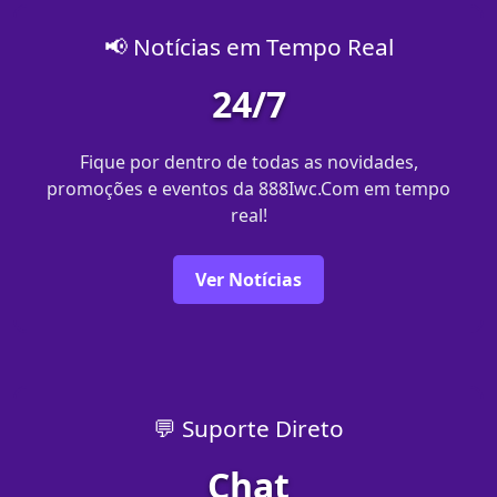
📢 Notícias em Tempo Real
24/7
Fique por dentro de todas as novidades,
promoções e eventos da 888Iwc.Com em tempo
real!
Ver Notícias
💬 Suporte Direto
Chat