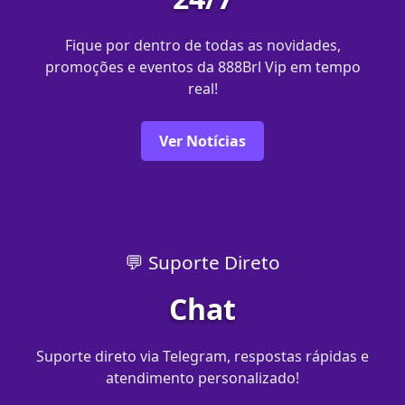
Fique por dentro de todas as novidades,
promoções e eventos da 888Brl Vip em tempo
real!
Ver Notícias
💬 Suporte Direto
Chat
Suporte direto via Telegram, respostas rápidas e
atendimento personalizado!