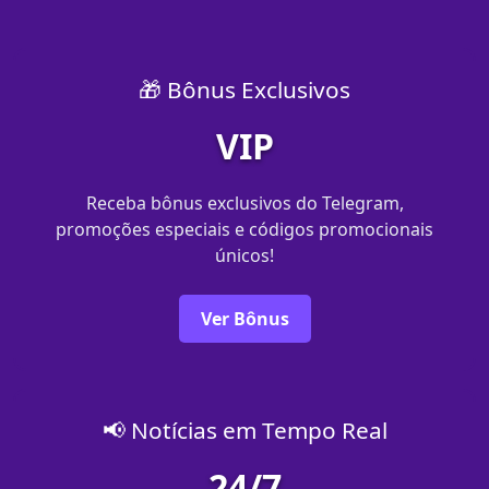
🎁 Bônus Exclusivos
VIP
Receba bônus exclusivos do Telegram,
promoções especiais e códigos promocionais
únicos!
Ver Bônus
📢 Notícias em Tempo Real
24/7