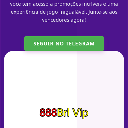
você tem acesso a promoções incríveis e uma
experiência de jogo inigualável. Junte-se aos
vencedores agora!
SEGUIR NO TELEGRAM