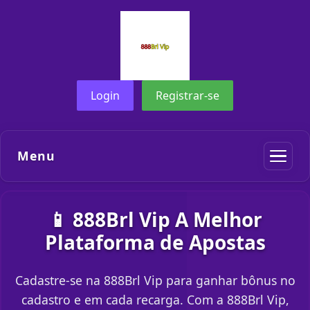
Login
Registrar-se
Menu
📱 888Brl Vip A Melhor
Plataforma de Apostas
Cadastre-se na 888Brl Vip para ganhar bônus no
cadastro e em cada recarga. Com a 888Brl Vip,