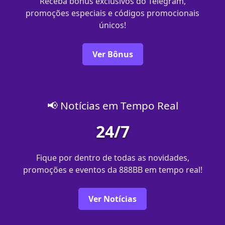
Receba bônus exclusivos do Telegram,
promoções especiais e códigos promocionais
únicos!
Ver Bônus
📢 Notícias em Tempo Real
24/7
Fique por dentro de todas as novidades,
promoções e eventos da 888BB em tempo real!
Ver Notícias