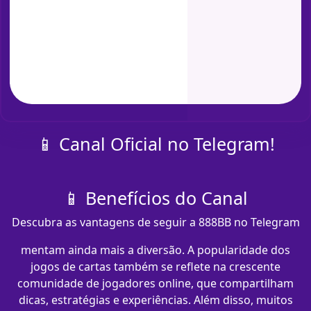
📱 Canal Oficial no Telegram!
📱 Benefícios do Canal
Descubra as vantagens de seguir a 888BB no Telegram
mentam ainda mais a diversão. A popularidade dos
jogos de cartas também se reflete na crescente
comunidade de jogadores online, que compartilham
dicas, estratégias e experiências. Além disso, muitos