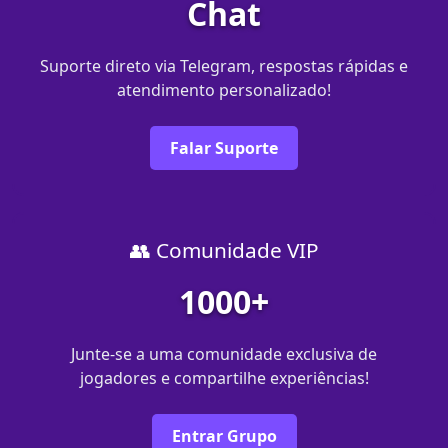
Chat
Suporte direto via Telegram, respostas rápidas e
atendimento personalizado!
Falar Suporte
👥 Comunidade VIP
1000+
Junte-se a uma comunidade exclusiva de
jogadores e compartilhe experiências!
Entrar Grupo