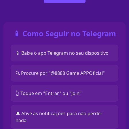
📱 Como Seguir no Telegram
📱 Baixe o app Telegram no seu dispositivo
🔍 Procure por "@8888 Game APPOficial"
👆 Toque em "Entrar" ou "Join"
🔔 Ative as notificações para não perder
nada