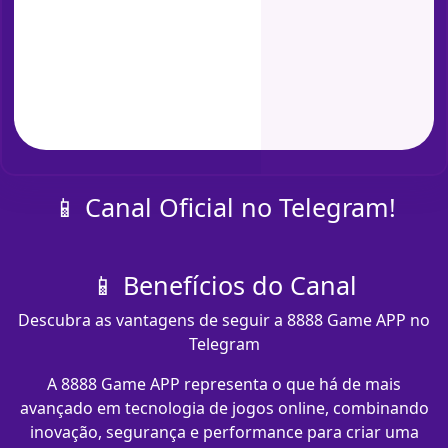
📱 Canal Oficial no Telegram!
📱 Benefícios do Canal
Descubra as vantagens de seguir a 8888 Game APP no
Telegram
A 8888 Game APP representa o que há de mais
avançado em tecnologia de jogos online, combinando
inovação, segurança e performance para criar uma