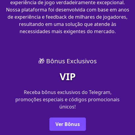
experiência de jogo verdadeiramente excepcional.
Nossa plataforma foi desenvolvida com base em anos
de experiência e feedback de milhares de jogadores,
resultando em uma solução que atende às
necessidades mais exigentes do mercado.
🎁 Bônus Exclusivos
VIP
Receba bônus exclusivos do Telegram,
promoções especiais e códigos promocionais
únicos!
Ver Bônus