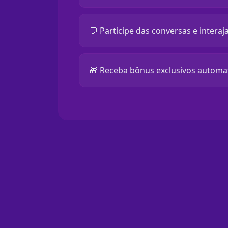
💬 Participe das conversas e interaj
🎁 Receba bônus exclusivos autom