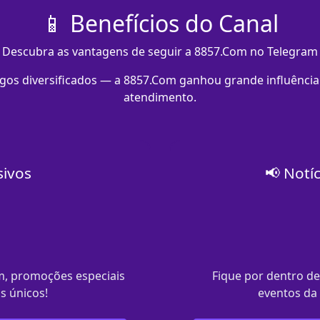
📱 Benefícios do Canal
Descubra as vantagens de seguir a 8857.Com no Telegram
ogos diversificados — a 8857.Com ganhou grande influênci
atendimento.
sivos
📢 Notí
m, promoções especiais
Fique por dentro d
s únicos!
eventos da