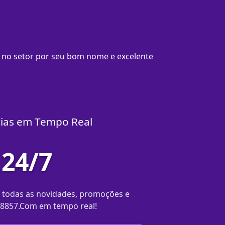
a no setor por seu bom nome e excelente
cias em Tempo Real
24/7
e todas as novidades, promoções e
 8857.Com em tempo real!