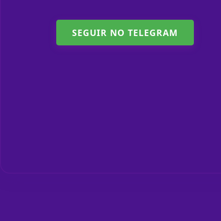
SEGUIR NO TELEGRAM