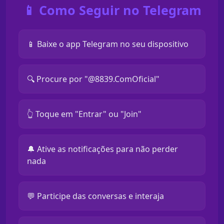
📱 Como Seguir no Telegram
📱 Baixe o app Telegram no seu dispositivo
🔍 Procure por "@8839.ComOficial"
👆 Toque em "Entrar" ou "Join"
🔔 Ative as notificações para não perder
nada
💬 Participe das conversas e interaja