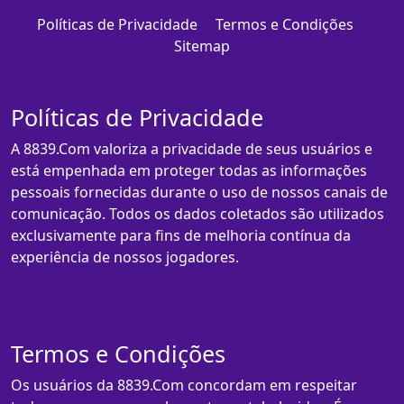
Políticas de Privacidade
Termos e Condições
Sitemap
Políticas de Privacidade
A 8839.Com valoriza a privacidade de seus usuários e
está empenhada em proteger todas as informações
pessoais fornecidas durante o uso de nossos canais de
comunicação. Todos os dados coletados são utilizados
exclusivamente para fins de melhoria contínua da
experiência de nossos jogadores.
Termos e Condições
Os usuários da 8839.Com concordam em respeitar