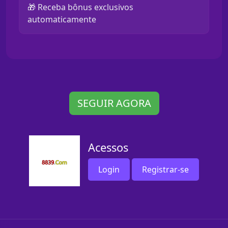
🎁 Receba bônus exclusivos
automaticamente
SEGUIR AGORA
Acessos
Login
Registrar-se