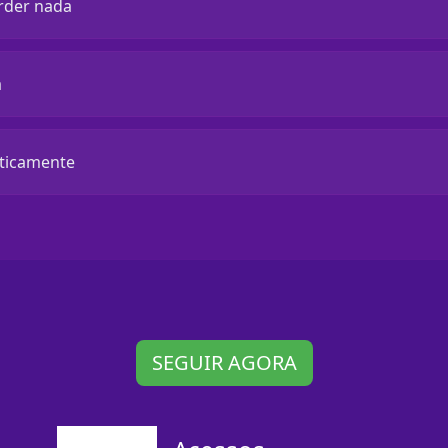
erder nada
a
aticamente
SEGUIR AGORA