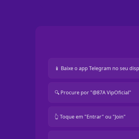
📱 Baixe o app Telegram no seu disp
🔍 Procure por "@87A VipOficial"
👆 Toque em "Entrar" ou "Join"