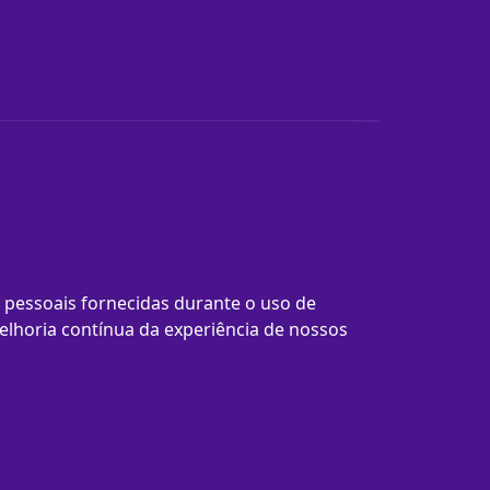
 pessoais fornecidas durante o uso de
elhoria contínua da experiência de nossos