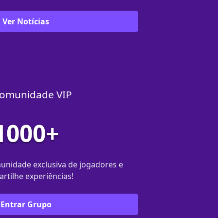
Ver Notícias
Comunidade VIP
1000+
unidade exclusiva de jogadores e
rtilhe experiências!
Entrar Grupo