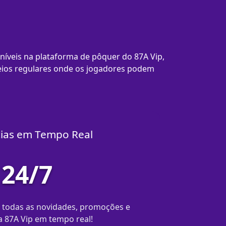
oníveis na plataforma de pôquer do 87A Vip,
eios regulares onde os jogadores podem
cias em Tempo Real
24/7
e todas as novidades, promoções e
a 87A Vip em tempo real!