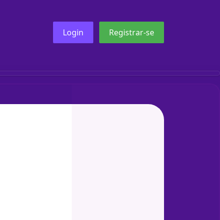
Login
Registrar-se