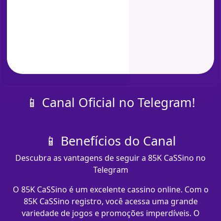
📱 Canal Oficial no Telegram!
📱 Benefícios do Canal
Descubra as vantagens de seguir a 85K CaSSino no
Telegram
O 85K CaSSino é um excelente cassino online. Com o
85K CaSSino registro, você acessa uma grande
variedade de jogos e promoções imperdíveis. O