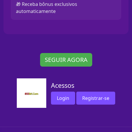
🎁 Receba bônus exclusivos
automaticamente
SEGUIR AGORA
Acessos
Login
Registrar-se