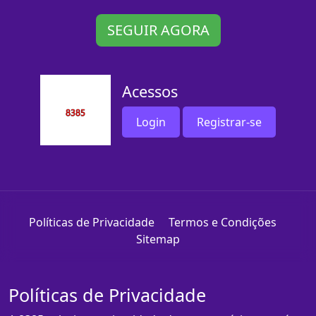
SEGUIR AGORA
Acessos
Login
Registrar-se
Políticas de Privacidade
Termos e Condições
Sitemap
Políticas de Privacidade