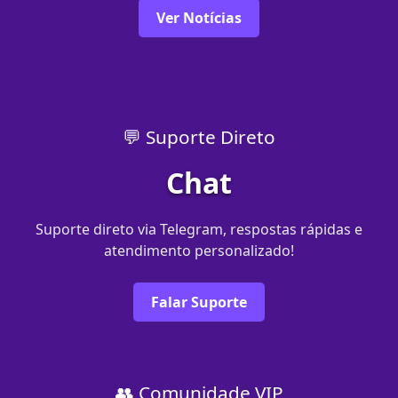
Ver Notícias
💬 Suporte Direto
Chat
Suporte direto via Telegram, respostas rápidas e
atendimento personalizado!
Falar Suporte
👥 Comunidade VIP