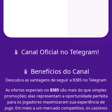
📱 Canal Oficial no Telegram!
📱 Benefícios do Canal
Descubra as vantagens de seguir a 8385 no Telegram
As ofertas especiais no
8385
são mais do que simples
promoções; elas representam a oportunidade perfeita
para os jogadores maximizaram sua experiência de
jogo. Em meio a um mercado competitivo, os cassinos