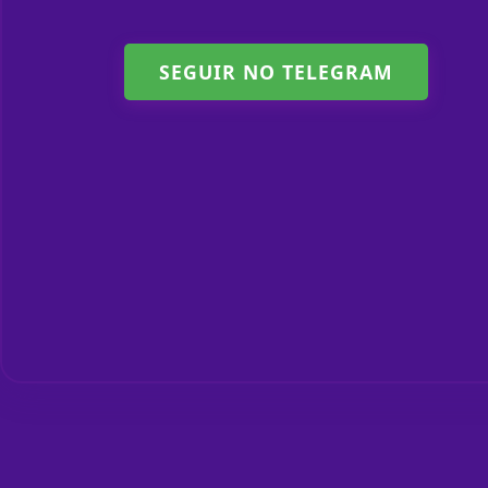
SEGUIR NO TELEGRAM