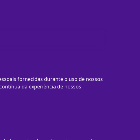
essoais fornecidas durante o uso de nossos
 contínua da experiência de nossos