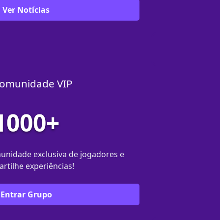
Ver Notícias
Comunidade VIP
1000+
unidade exclusiva de jogadores e
rtilhe experiências!
Entrar Grupo