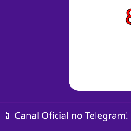
📱 Canal Oficial no Telegram!