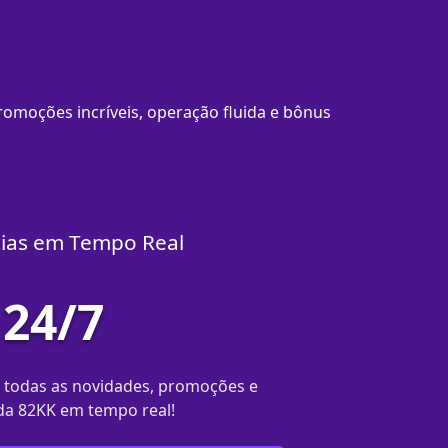
omoções incríveis, operação fluida e bônus
cias em Tempo Real
24/7
e todas as novidades, promoções e
da 82KK em tempo real!