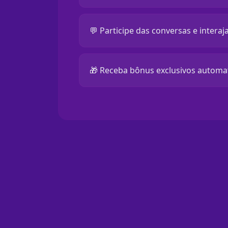
💬 Participe das conversas e interaj
🎁 Receba bônus exclusivos autom