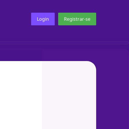
Login
Registrar-se