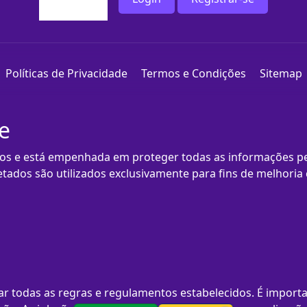
Políticas de Privacidade
Termos e Condições
Sitemap
de
rios e está empenhada em proteger todas as informações p
tados são utilizados exclusivamente para fins de melhoria
 todas as regras e regulamentos estabelecidos. É importa