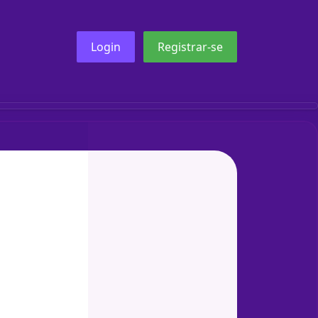
Login
Registrar-se