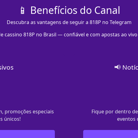
📱 Benefícios do Canal
Descubra as vantagens de seguir a 818P no Telegram
e cassino 818P no Brasil — confiável e com apostas ao vivo
sivos
📢 Notí
m, promoções especiais
Fique por dentro d
s únicos!
eventos 