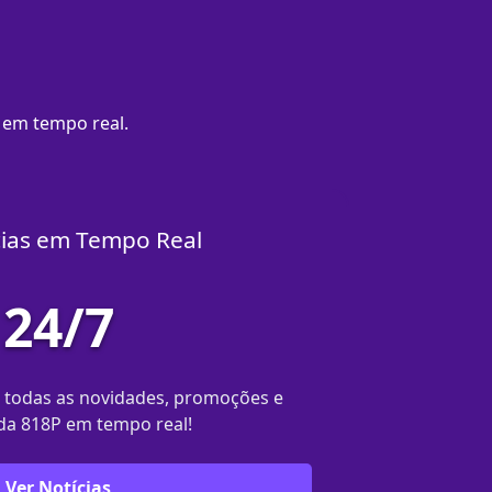
 em tempo real.
cias em Tempo Real
24/7
e todas as novidades, promoções e
da 818P em tempo real!
Ver Notícias