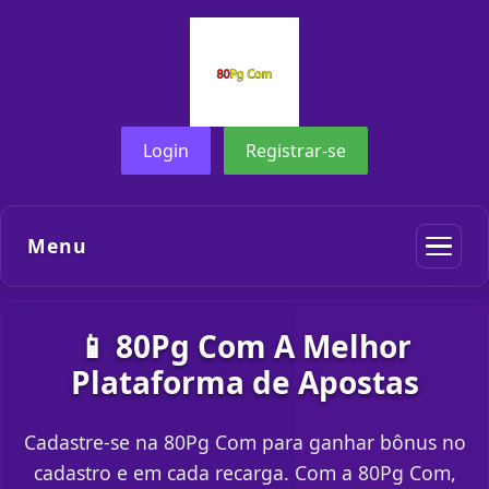
Login
Registrar-se
Menu
📱 80Pg Com A Melhor
Plataforma de Apostas
Cadastre-se na 80Pg Com para ganhar bônus no
cadastro e em cada recarga. Com a 80Pg Com,