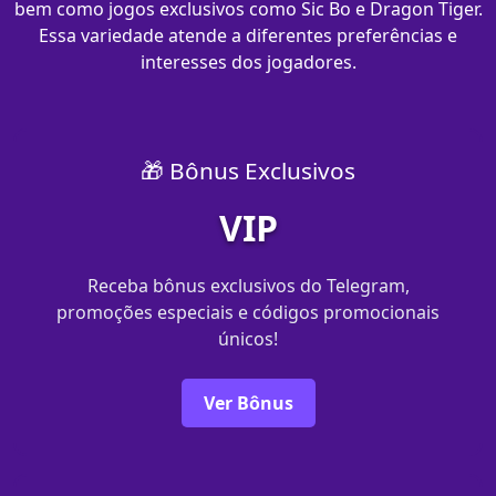
bem como jogos exclusivos como Sic Bo e Dragon Tiger.
Essa variedade atende a diferentes preferências e
interesses dos jogadores.
🎁 Bônus Exclusivos
VIP
Receba bônus exclusivos do Telegram,
promoções especiais e códigos promocionais
únicos!
Ver Bônus