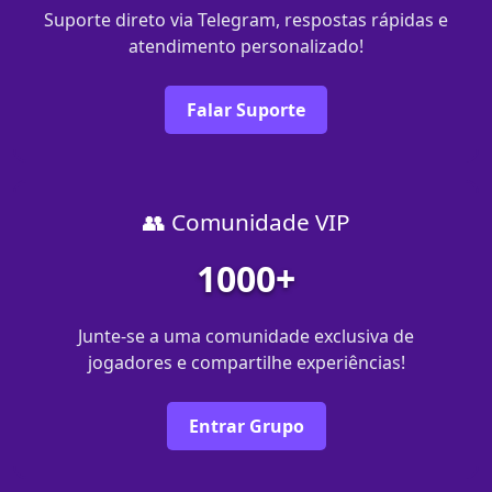
Suporte direto via Telegram, respostas rápidas e
atendimento personalizado!
Falar Suporte
👥 Comunidade VIP
1000+
Junte-se a uma comunidade exclusiva de
jogadores e compartilhe experiências!
Entrar Grupo