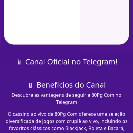
📱 Canal Oficial no Telegram!
📱 Benefícios do Canal
Descubra as vantagens de seguir a 80Pg Com no
Telegram
O cassino ao vivo da 80Pg Com oferece uma seleção
diversificada de jogos com crupiê ao vivo, incluindo os
favoritos clássicos como Blackjack, Roleta e Bacará,