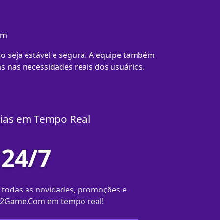
am
ão seja estável e segura. A equipe também
 nas necessidades reais dos usuários.
cias em Tempo Real
24/7
e todas as novidades, promoções e
02Game.Com em tempo real!