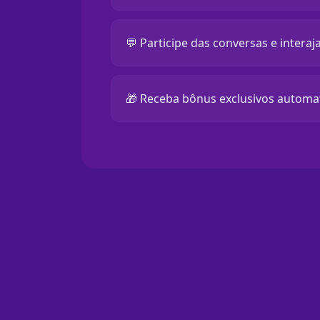
💬 Participe das conversas e interaj
🎁 Receba bônus exclusivos autom