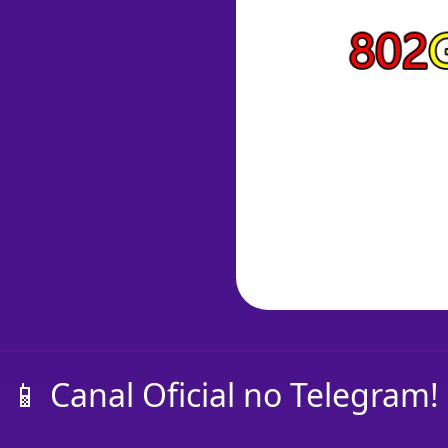
📱 Canal Oficial no Telegram!