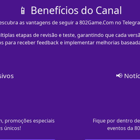
📱 Benefícios do Canal
escubra as vantagens de seguir a 802Game.Com no Telegr
tiplas etapas de revisão e teste, garantindo que cada vers
s para receber feedback e implementar melhorias baseadas
sivos
📢 Notí
m, promoções especiais
Fique por dentro d
s únicos!
eventos da 8