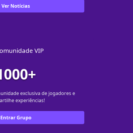
Ver Notícias
Comunidade VIP
1000+
unidade exclusiva de jogadores e
rtilhe experiências!
Entrar Grupo