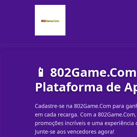
📱 802Game.Com
Plataforma de A
Cadastre-se na 802Game.Com para ganh
em cada recarga. Com a 802Game.Com, 
promoções incríveis e uma experiência d
Junte-se aos vencedores agora!