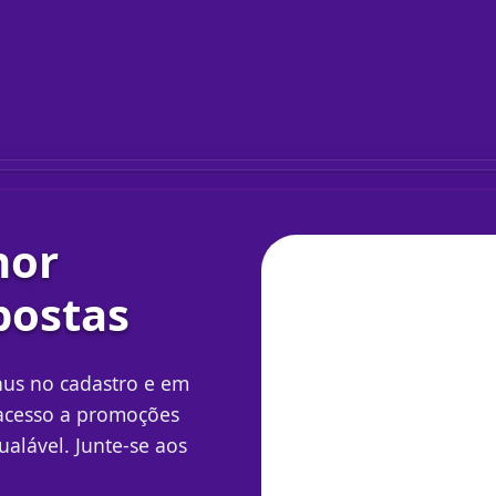
hor
postas
nus no cadastro e em
 acesso a promoções
ualável. Junte-se aos