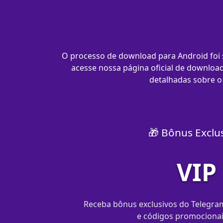
O processo de download para Android foi si
acesse nossa página oficial de download
detalhadas sobre o 
🎁 Bônus Exclu
VIP
Receba bônus exclusivos do Telegra
e códigos promocionai