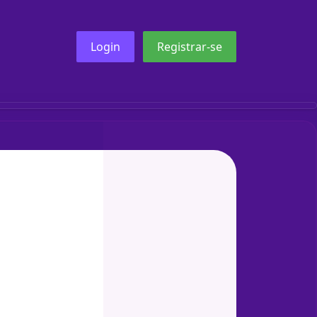
Login
Registrar-se