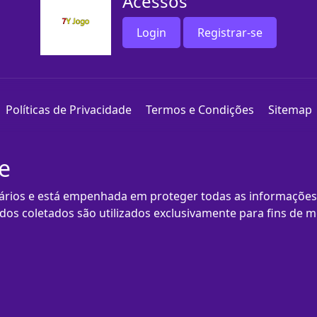
Acessos
Login
Registrar-se
Políticas de Privacidade
Termos e Condições
Sitemap
de
suários e está empenhada em proteger todas as informações
os coletados são utilizados exclusivamente para fins de m