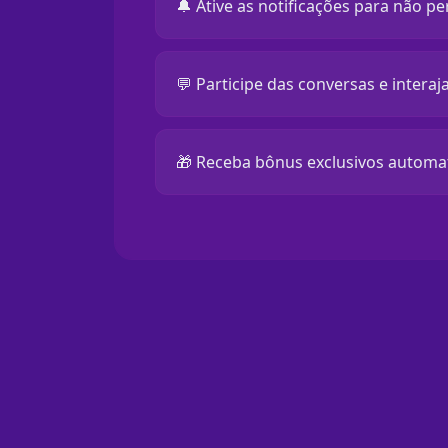
🔔 Ative as notificações para não p
💬 Participe das conversas e interaj
🎁 Receba bônus exclusivos autom