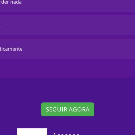
erder nada
a
aticamente
SEGUIR AGORA