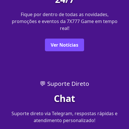
Fique por dentro de todas as novidades,
promoções e eventos da 7X777 Game em tempo
real!
Ver Notícias
💬 Suporte Direto
Chat
Suporte direto via Telegram, respostas rápidas e
atendimento personalizado!