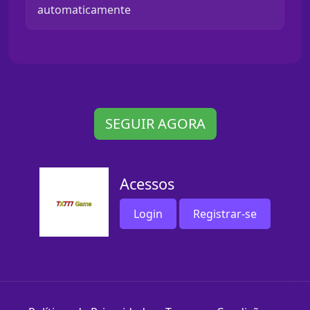
automaticamente
SEGUIR AGORA
Acessos
Login
Registrar-se