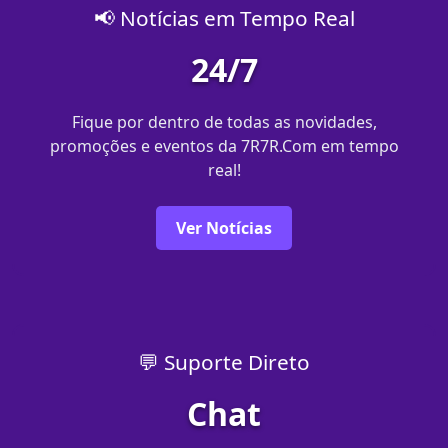
📢 Notícias em Tempo Real
24/7
Fique por dentro de todas as novidades,
promoções e eventos da 7R7R.Com em tempo
real!
Ver Notícias
💬 Suporte Direto
Chat