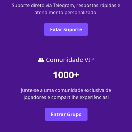
Suporte direto via Telegram, respostas rápidas e
atendimento personalizado!
Falar Suporte
👥 Comunidade VIP
1000+
Junte-se a uma comunidade exclusiva de
jogadores e compartilhe experiências!
Entrar Grupo