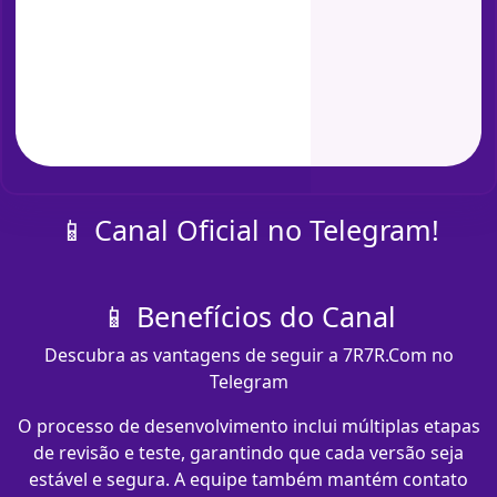
📱 Canal Oficial no Telegram!
📱 Benefícios do Canal
Descubra as vantagens de seguir a 7R7R.Com no
Telegram
O processo de desenvolvimento inclui múltiplas etapas
de revisão e teste, garantindo que cada versão seja
estável e segura. A equipe também mantém contato