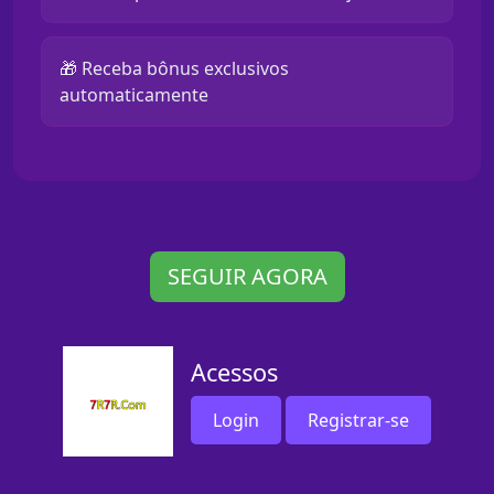
🎁 Receba bônus exclusivos
automaticamente
SEGUIR AGORA
Acessos
Login
Registrar-se