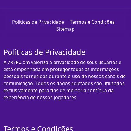
Políticas de Privacidade
Termos e Condições
Sitemap
Políticas de Privacidade
A 7R7R.Com valoriza a privacidade de seus usuários e
está empenhada em proteger todas as informações
pessoais fornecidas durante o uso de nossos canais de
comunicação. Todos os dados coletados são utilizados
exclusivamente para fins de melhoria contínua da
experiência de nossos jogadores.
Termos e Condições