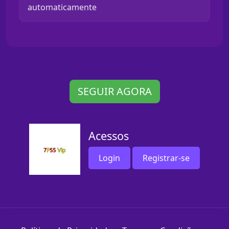
automaticamente
SEGUIR AGORA
Acessos
Login
Registrar-se