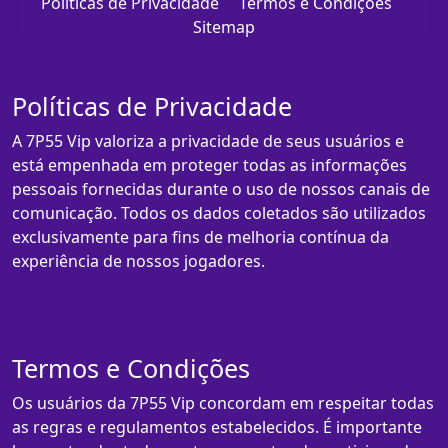
Políticas de Privacidade
Termos e Condições
Sitemap
Políticas de Privacidade
A 7P55 Vip valoriza a privacidade de seus usuários e
está empenhada em proteger todas as informações
pessoais fornecidas durante o uso de nossos canais de
comunicação. Todos os dados coletados são utilizados
exclusivamente para fins de melhoria contínua da
experiência de nossos jogadores.
Termos e Condições
Os usuários da 7P55 Vip concordam em respeitar todas
as regras e regulamentos estabelecidos. É importante