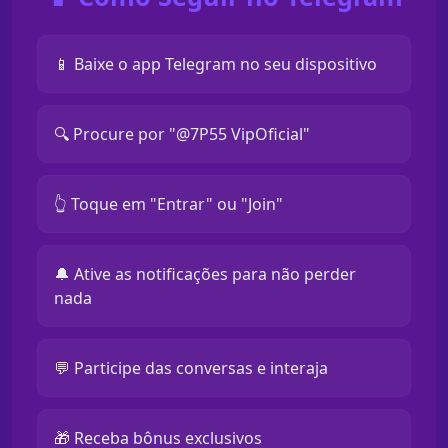
📱 Baixe o app Telegram no seu dispositivo
🔍 Procure por "@7P55 VipOficial"
👆 Toque em "Entrar" ou "Join"
🔔 Ative as notificações para não perder
nada
💬 Participe das conversas e interaja
🎁 Receba bônus exclusivos