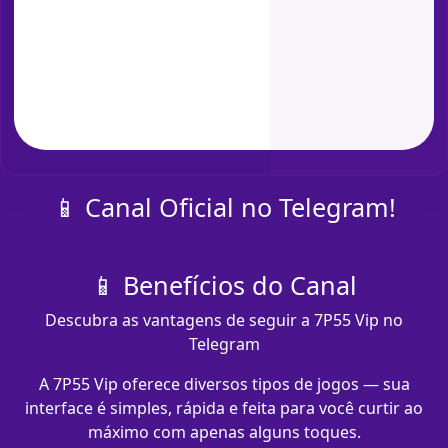
📱 Canal Oficial no Telegram!
📱 Benefícios do Canal
Descubra as vantagens de seguir a 7P55 Vip no
Telegram
A 7P55 Vip oferece diversos tipos de jogos — sua
interface é simples, rápida e feita para você curtir ao
máximo com apenas alguns toques.