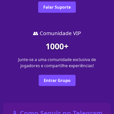
Falar Suporte
👥 Comunidade VIP
1000+
Junte-se a uma comunidade exclusiva de
jogadores e compartilhe experiências!
Entrar Grupo
📱 Como Seguir no Telegram