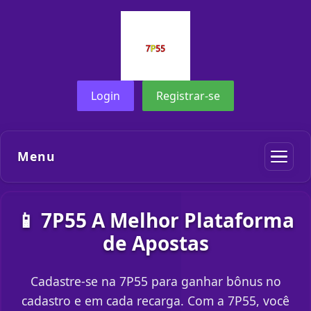
Login
Registrar-se
Menu
📱 7P55 A Melhor Plataforma
de Apostas
Cadastre-se na 7P55 para ganhar bônus no
cadastro e em cada recarga. Com a 7P55, você