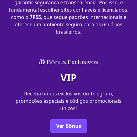
garantir segurança e transparência. Por isso, é
fundamental escolher sites confiáveis e licenciados,
como o
7P55
, que segue padrões internacionais e
oferece um ambiente seguro para os usuários
brasileiros.
🎁 Bônus Exclusivos
VIP
Receba bônus exclusivos do Telegram,
promoções especiais e códigos promocionais
únicos!
Ver Bônus