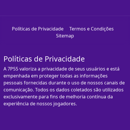
Políticas de Privacidade
Termos e Condições
Sitemap
Políticas de Privacidade
A 7P55 valoriza a privacidade de seus usuários e está
empenhada em proteger todas as informações
pessoais fornecidas durante o uso de nossos canais de
comunicação. Todos os dados coletados são utilizados
exclusivamente para fins de melhoria contínua da
experiência de nossos jogadores.