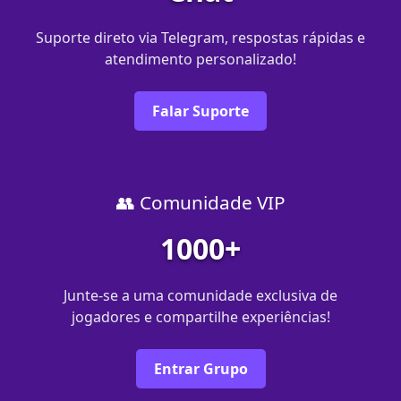
Suporte direto via Telegram, respostas rápidas e
atendimento personalizado!
Falar Suporte
👥 Comunidade VIP
1000+
Junte-se a uma comunidade exclusiva de
jogadores e compartilhe experiências!
Entrar Grupo