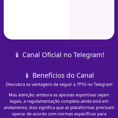
📱 Canal Oficial no Telegram!
📱 Benefícios do Canal
Descubra as vantagens de seguir a 7P55 no Telegram
Mas atenção: embora as apostas esportivas sejam
legais, a regulamentação completa ainda está em
andamento. Isso significa que as plataformas precisam
operar de acordo com normas específicas para