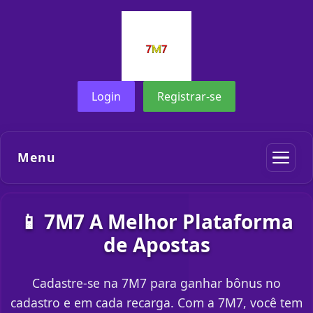
Login
Registrar-se
Menu
📱 7M7 A Melhor Plataforma
de Apostas
Cadastre-se na 7M7 para ganhar bônus no
cadastro e em cada recarga. Com a 7M7, você tem