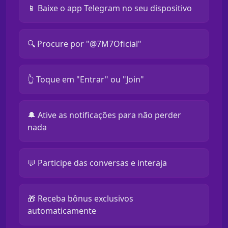
📱 Baixe o app Telegram no seu dispositivo
🔍 Procure por "@7M7Oficial"
👆 Toque em "Entrar" ou "Join"
🔔 Ative as notificações para não perder
nada
💬 Participe das conversas e interaja
🎁 Receba bônus exclusivos
automaticamente