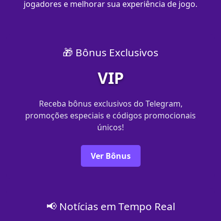
jogadores e melhorar sua experiência de jogo.
🎁 Bônus Exclusivos
VIP
Receba bônus exclusivos do Telegram,
promoções especiais e códigos promocionais
únicos!
Ver Bônus
📢 Notícias em Tempo Real