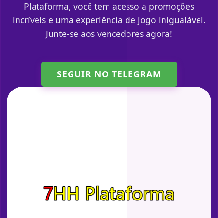
Plataforma, você tem acesso a promoções
incríveis e uma experiência de jogo inigualável.
Junte-se aos vencedores agora!
SEGUIR NO TELEGRAM