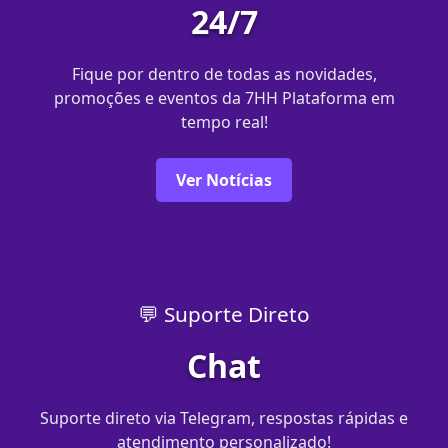
24/7
Fique por dentro de todas as novidades,
promoções e eventos da 7HH Plataforma em
tempo real!
Ver Notícias
💬 Suporte Direto
Chat
Suporte direto via Telegram, respostas rápidas e
atendimento personalizado!