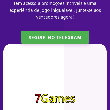
tem acesso a promoções incríveis e uma
experiência de jogo inigualável. Junte-se aos
vencedores agora!
SEGUIR NO TELEGRAM