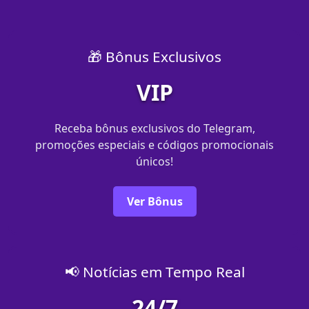
🎁 Bônus Exclusivos
VIP
Receba bônus exclusivos do Telegram,
promoções especiais e códigos promocionais
únicos!
Ver Bônus
📢 Notícias em Tempo Real
24/7