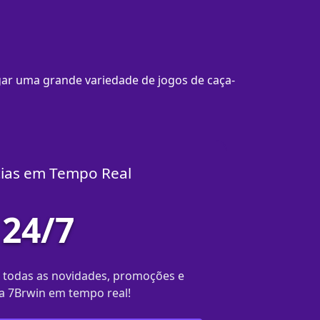
ogar uma grande variedade de jogos de caça-
cias em Tempo Real
24/7
e todas as novidades, promoções e
a 7Brwin em tempo real!