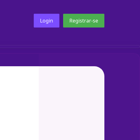
Login
Registrar-se