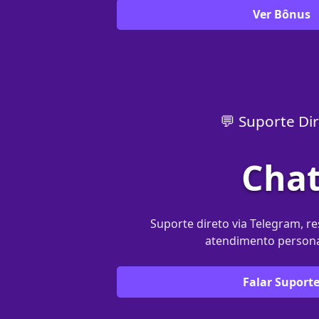
Ver Bônus
💬 Suporte Di
Cha
Suporte direto via Telegram, r
atendimento persona
Falar Suport