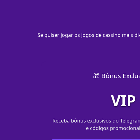
Se quiser jogar os jogos de cassino mais d
🎁 Bônus Exclu
VIP
Receba bônus exclusivos do Telegra
e códigos promocionai