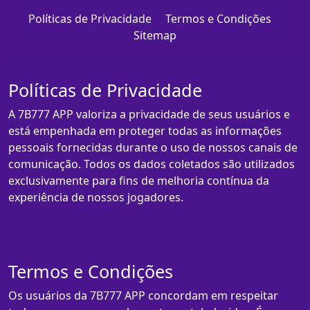
Políticas de Privacidade
Termos e Condições
Sitemap
Políticas de Privacidade
A 7B777 APP valoriza a privacidade de seus usuários e
está empenhada em proteger todas as informações
pessoais fornecidas durante o uso de nossos canais de
comunicação. Todos os dados coletados são utilizados
exclusivamente para fins de melhoria contínua da
experiência de nossos jogadores.
Termos e Condições
Os usuários da 7B777 APP concordam em respeitar