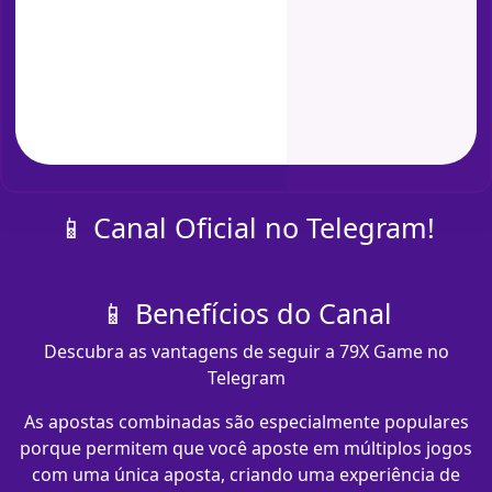
📱 Canal Oficial no Telegram!
📱 Benefícios do Canal
Descubra as vantagens de seguir a 79X Game no
Telegram
As apostas combinadas são especialmente populares
porque permitem que você aposte em múltiplos jogos
com uma única aposta, criando uma experiência de