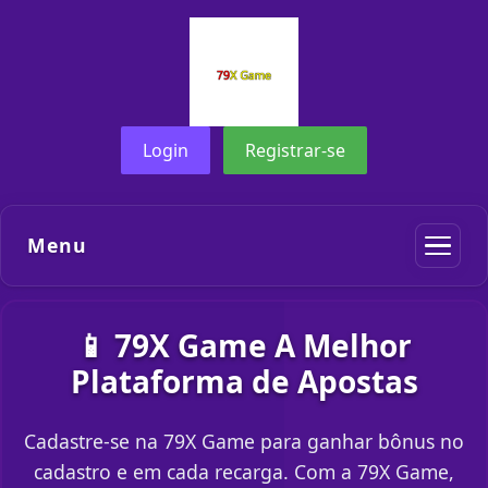
Login
Registrar-se
Menu
📱 79X Game A Melhor
Plataforma de Apostas
Cadastre-se na 79X Game para ganhar bônus no
cadastro e em cada recarga. Com a 79X Game,