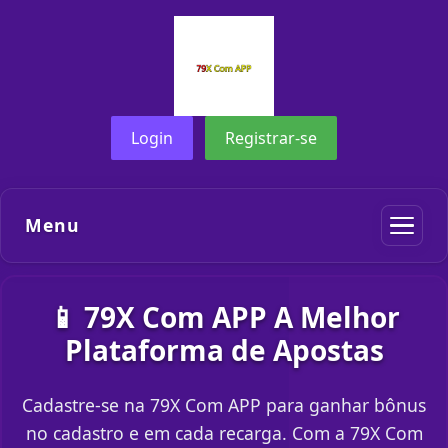
Login
Registrar-se
Menu
📱 79X Com APP A Melhor
Plataforma de Apostas
Cadastre-se na 79X Com APP para ganhar bônus
no cadastro e em cada recarga. Com a 79X Com