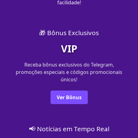
facilidade!
🎁 Bônus Exclusivos
VIP
Receba bônus exclusivos do Telegram,
promoções especiais e códigos promocionais
únicos!
Ver Bônus
📢 Notícias em Tempo Real