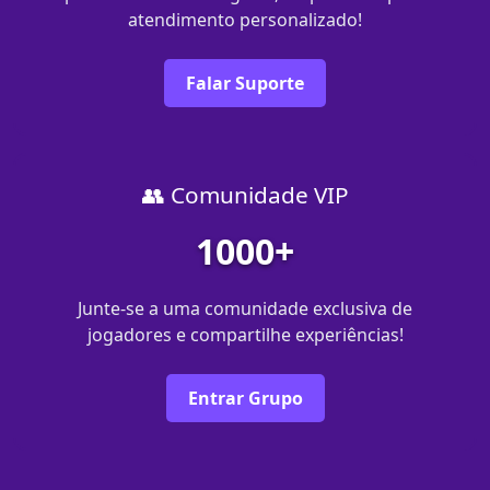
atendimento personalizado!
Falar Suporte
👥 Comunidade VIP
1000+
Junte-se a uma comunidade exclusiva de
jogadores e compartilhe experiências!
Entrar Grupo