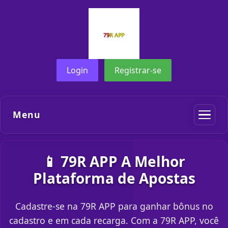
Login
Registrar-se
Menu
📱 79R APP A Melhor
Plataforma de Apostas
Cadastre-se na 79R APP para ganhar bônus no
cadastro e em cada recarga. Com a 79R APP, você