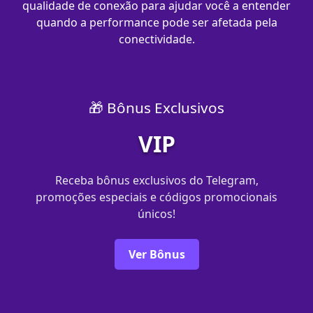
qualidade de conexão para ajudar você a entender
quando a performance pode ser afetada pela
conectividade.
🎁 Bônus Exclusivos
VIP
Receba bônus exclusivos do Telegram,
promoções especiais e códigos promocionais
únicos!
Ver Bônus