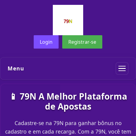
Login
Registrar-se
Menu
📱 79N A Melhor Plataforma
de Apostas
Cadastre-se na 79N para ganhar bônus no
cadastro e em cada recarga. Com a 79N, você tem