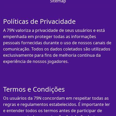
Sitemap
Políticas de Privacidade
A 79N valoriza a privacidade de seus usuários e está
empenhada em proteger todas as informações
pessoais fornecidas durante o uso de nossos canais de
comunicação. Todos os dados coletados são utilizados
exclusivamente para fins de melhoria contínua da
experiência de nossos jogadores.
Termos e Condições
Os usuários da 79N concordam em respeitar todas as
regras e regulamentos estabelecidos. É importante ler
e entender todos os termos antes de participar de