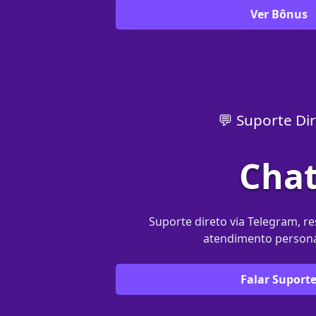
Ver Bônus
💬 Suporte Di
Cha
Suporte direto via Telegram, r
atendimento persona
Falar Suport