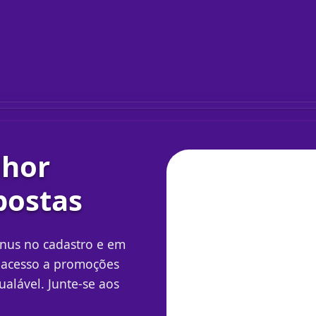
lhor
postas
nus no cadastro e em
 acesso a promoções
ualável. Junte-se aos