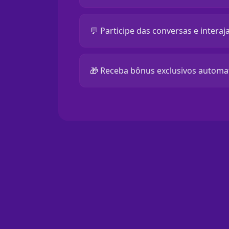
💬 Participe das conversas e interaj
🎁 Receba bônus exclusivos autom