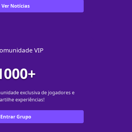
Ver Notícias
Comunidade VIP
1000+
unidade exclusiva de jogadores e
rtilhe experiências!
Entrar Grupo