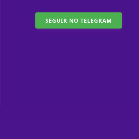
SEGUIR NO TELEGRAM