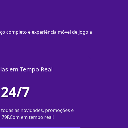
ço completo e experiência móvel de jogo a
cias em Tempo Real
24/7
e todas as novidades, promoções e
a 79F.Com em tempo real!