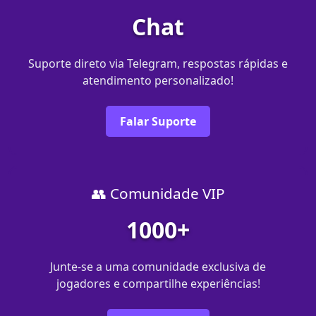
Chat
Suporte direto via Telegram, respostas rápidas e
atendimento personalizado!
Falar Suporte
👥 Comunidade VIP
1000+
Junte-se a uma comunidade exclusiva de
jogadores e compartilhe experiências!