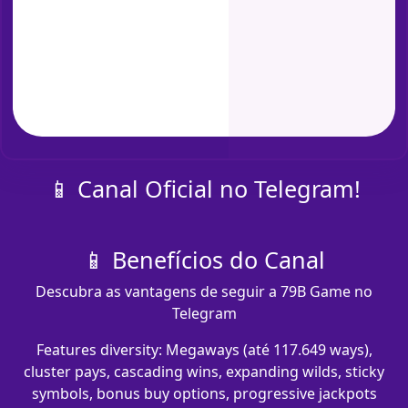
📱 Canal Oficial no Telegram!
📱 Benefícios do Canal
Descubra as vantagens de seguir a 79B Game no
Telegram
Features diversity: Megaways (até 117.649 ways),
cluster pays, cascading wins, expanding wilds, sticky
symbols, bonus buy options, progressive jackpots