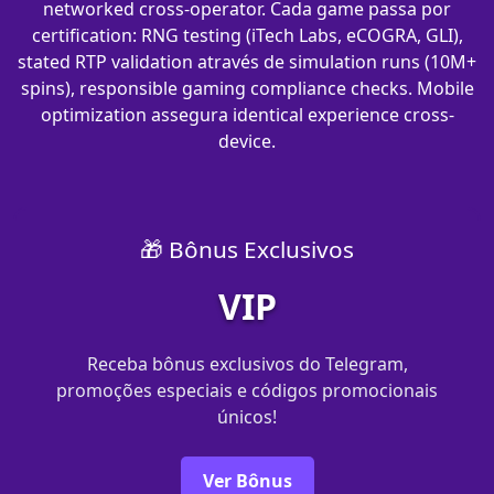
networked cross-operator. Cada game passa por
certification: RNG testing (iTech Labs, eCOGRA, GLI),
stated RTP validation através de simulation runs (10M+
spins), responsible gaming compliance checks. Mobile
optimization assegura identical experience cross-
device.
🎁 Bônus Exclusivos
VIP
Receba bônus exclusivos do Telegram,
promoções especiais e códigos promocionais
únicos!
Ver Bônus