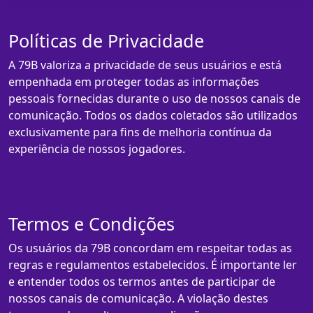
Políticas de Privacidade
A 79B valoriza a privacidade de seus usuários e está
empenhada em proteger todas as informações
pessoais fornecidas durante o uso de nossos canais de
comunicação. Todos os dados coletados são utilizados
exclusivamente para fins de melhoria contínua da
experiência de nossos jogadores.
Termos e Condições
Os usuários da 79B concordam em respeitar todas as
regras e regulamentos estabelecidos. É importante ler
e entender todos os termos antes de participar de
nossos canais de comunicação. A violação destes