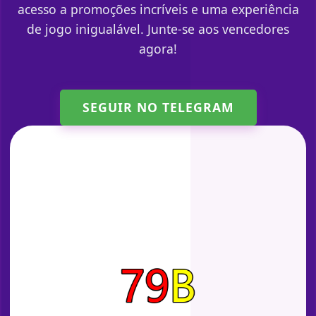
acesso a promoções incríveis e uma experiência
de jogo inigualável. Junte-se aos vencedores
agora!
SEGUIR NO TELEGRAM