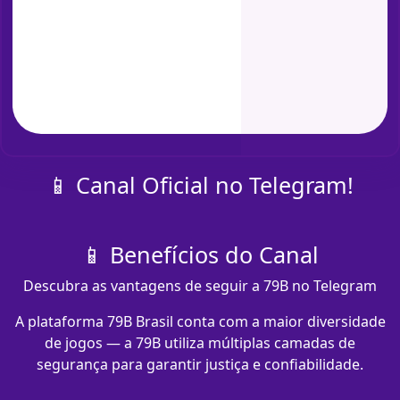
📱 Canal Oficial no Telegram!
📱 Benefícios do Canal
Descubra as vantagens de seguir a 79B no Telegram
A plataforma 79B Brasil conta com a maior diversidade
de jogos — a 79B utiliza múltiplas camadas de
segurança para garantir justiça e confiabilidade.