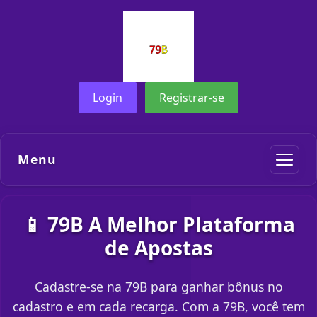
Login
Registrar-se
Menu
📱 79B A Melhor Plataforma
de Apostas
Cadastre-se na 79B para ganhar bônus no
cadastro e em cada recarga. Com a 79B, você tem