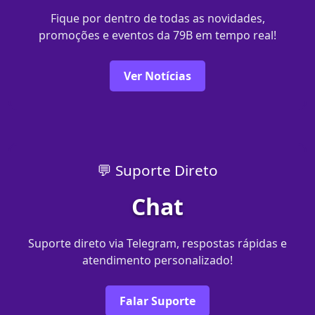
Fique por dentro de todas as novidades,
promoções e eventos da 79B em tempo real!
Ver Notícias
💬 Suporte Direto
Chat
Suporte direto via Telegram, respostas rápidas e
atendimento personalizado!
Falar Suporte