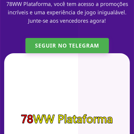
78WW Plataforma, você tem acesso a promoções
incríveis e uma experiência de jogo inigualável.
Junte-se aos vencedores agora!
SEGUIR NO TELEGRAM