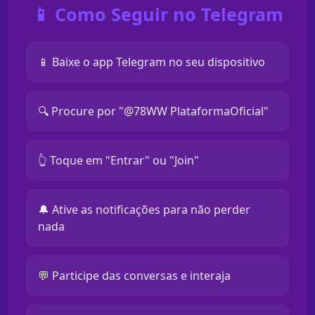
📱 Como Seguir no Telegram
📱 Baixe o app Telegram no seu dispositivo
🔍 Procure por "@78WW PlataformaOficial"
👆 Toque em "Entrar" ou "Join"
🔔 Ative as notificações para não perder
nada
💬 Participe das conversas e interaja