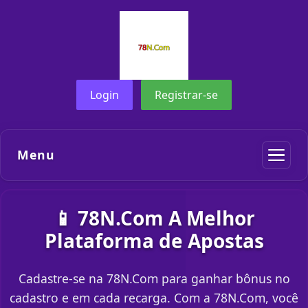
Login
Registrar-se
Menu
📱 78N.Com A Melhor
Plataforma de Apostas
Cadastre-se na 78N.Com para ganhar bônus no
cadastro e em cada recarga. Com a 78N.Com, você