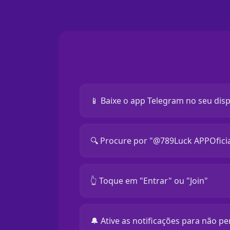
📱 Baixe o app Telegram no seu disp
🔍 Procure por "@789Luck APPOficia
👆 Toque em "Entrar" ou "Join"
🔔 Ative as notificações para não p