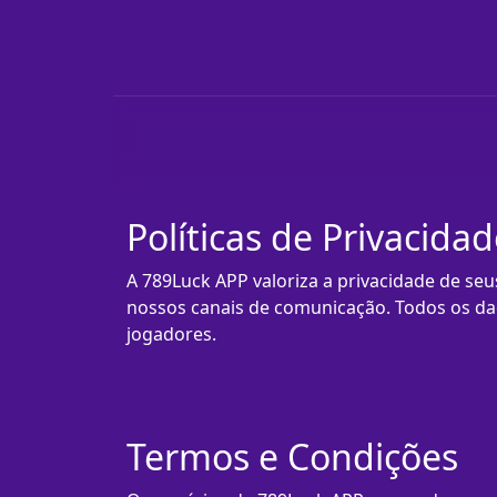
Políticas de Privacida
A 789Luck APP valoriza a privacidade de se
nossos canais de comunicação. Todos os dad
jogadores.
Termos e Condições