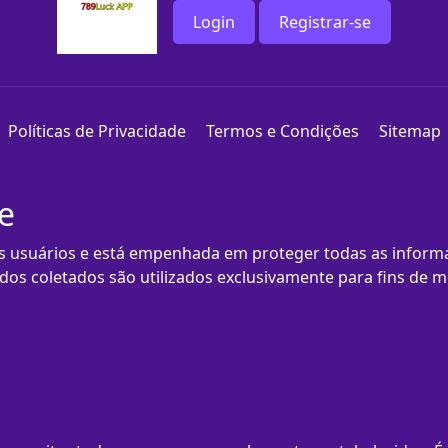
Login
Registrar-se
Políticas de Privacidade
Termos e Condições
Sitemap
de
us usuários e está empenhada em proteger todas as inform
os coletados são utilizados exclusivamente para fins de m