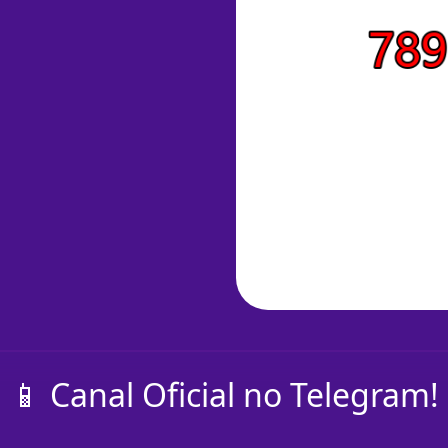
📱 Canal Oficial no Telegram!