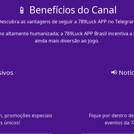
📱 Benefícios do Canal
Descubra as vantagens de seguir a 789Luck APP no Telegra
o altamente humanizada; a 789Luck APP Brasil incentiva a i
ainda mais diversão ao jogo.
sivos
📢 Notí
m, promoções especiais
Fique por dentro d
s únicos!
eventos da 7