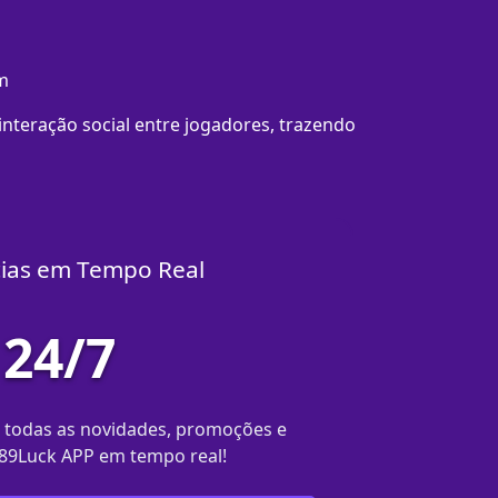
m
nteração social entre jogadores, trazendo
cias em Tempo Real
24/7
e todas as novidades, promoções e
89Luck APP em tempo real!