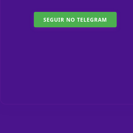
SEGUIR NO TELEGRAM