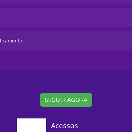
a
aticamente
SEGUIR AGORA
Acessos