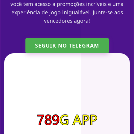
você tem acesso a promoções incríveis e uma
experiência de jogo inigualável. Junte-se aos
vencedores agora!
SEGUIR NO TELEGRAM