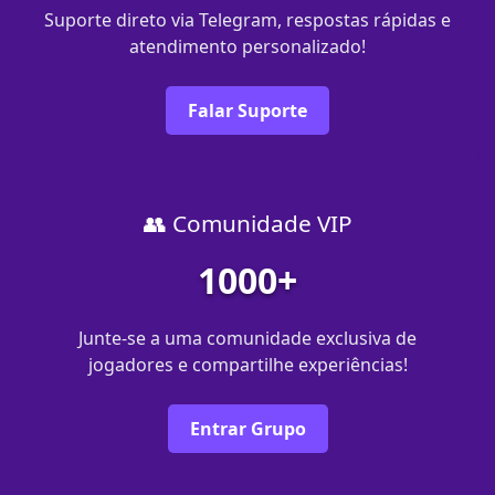
Suporte direto via Telegram, respostas rápidas e
atendimento personalizado!
Falar Suporte
👥 Comunidade VIP
1000+
Junte-se a uma comunidade exclusiva de
jogadores e compartilhe experiências!
Entrar Grupo